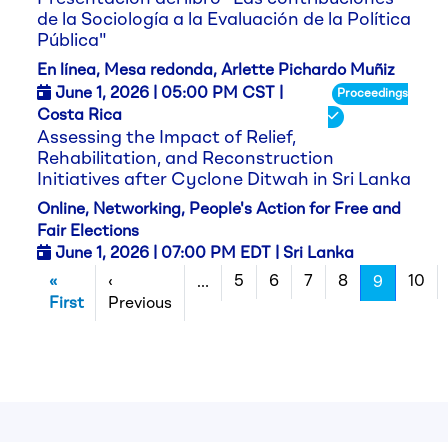
de la Sociología a la Evaluación de la Política
Pública"
En línea, Mesa redonda, Arlette Pichardo Muñiz
June 1,
2026
| 05:00 PM CST |
Proceedings
Costa Rica
Assessing the Impact of Relief,
Rehabilitation, and Reconstruction
Initiatives after Cyclone Ditwah in Sri Lanka
Online, Networking, People's Action for Free and
Fair Elections
June 1,
2026
| 07:00 PM EDT | Sri Lanka
Paginação
«
‹
5
6
7
8
10
…
9
Primeira página
Página anterior
First
Previous