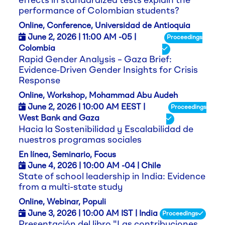
effects in standardized tests explain the
performance of Colombian students?
Online, Conference, Universidad de Antioquia
June 2,
2026
| 11:00 AM -05 |
Proceedings
Colombia
Rapid Gender Analysis – Gaza Brief:
Evidence‑Driven Gender Insights for Crisis
Response
Online, Workshop, Mohammad Abu Audeh
June 2,
2026
| 10:00 AM EEST |
Proceedings
West Bank and Gaza
Hacia la Sostenibilidad y Escalabilidad de
nuestros programas sociales
En línea, Seminario, Focus
June 4,
2026
| 10:00 AM -04 | Chile
State of school leadership in India: Evidence
from a multi-state study
Online, Webinar, Populi
June 3,
2026
| 10:00 AM IST | India
Proceedings
Presentación del libro "Las contribuciones