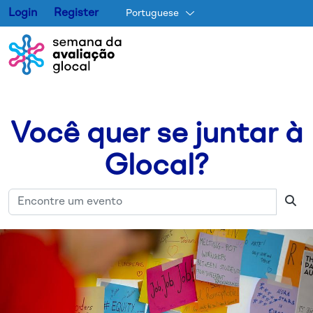
Login
Register
Portuguese
Pular para o conteúdo princip
Você quer se juntar à
Glocal?