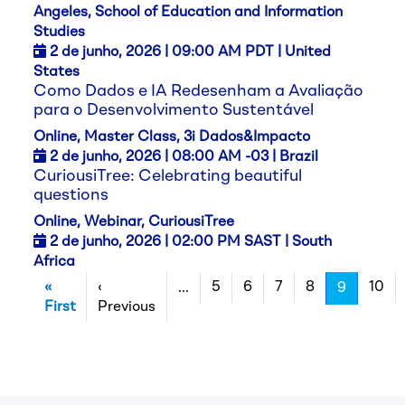
Angeles, School of Education and Information
Studies
2 de junho,
2026
| 09:00 AM PDT | United
States
Como Dados e IA Redesenham a Avaliação
para o Desenvolvimento Sustentável
Online, Master Class, 3i Dados&Impacto
2 de junho,
2026
| 08:00 AM -03 | Brazil
CuriousiTree: Celebrating beautiful
questions
Online, Webinar, CuriousiTree
2 de junho,
2026
| 02:00 PM SAST | South
Africa
Paginação
«
‹
5
6
7
8
10
…
9
Primeira página
Página anterior
First
Previous