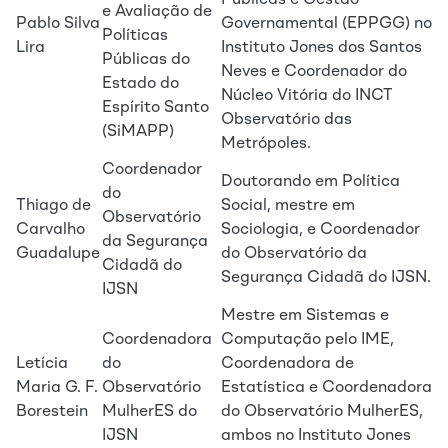
Públicas e Gestão
e Avaliação de
Pablo Silva
Governamental (EPPGG) no
Políticas
Lira
Instituto Jones dos Santos
Públicas do
Neves e Coordenador do
Estado do
Núcleo Vitória do INCT
Espírito Santo
Observatório das
(SiMAPP)
Metrópoles.
Coordenador
Doutorando em Política
do
Thiago de
Social, mestre em
Observatório
Carvalho
Sociologia, e Coordenador
da Segurança
Guadalupe
do Observatório da
Cidadã do
Segurança Cidadã do IJSN.
IJSN
Mestre em Sistemas e
Coordenadora
Computação pelo IME,
Letícia
do
Coordenadora de
Maria G. F.
Observatório
Estatística e Coordenadora
Borestein
MulherES do
do Observatório MulherES,
IJSN
ambos no Instituto Jones