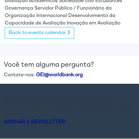
avaliação
Acadêmicos
Sociedade civil
Estudantes
Governança
Servidor Público / Funcionário da
Organização Internacional
Desenvolvimento da
Capacidade de Avaliação
Inovação em Avaliação
Back to events calendar
Você tem alguma pergunta?
Contate-nos:
GEI@worldbank.org
Mantenha-se atualizado sobre as atividades do GEI.
Assine nossa newsletter e acompanhe as novidades da
rede.
ASSINAR A NEWSLETTER