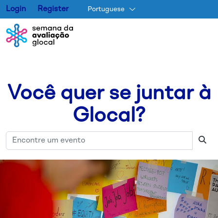
Login
Register
Portuguese
Pular para o conteúdo princip
Você quer se juntar à
Glocal?