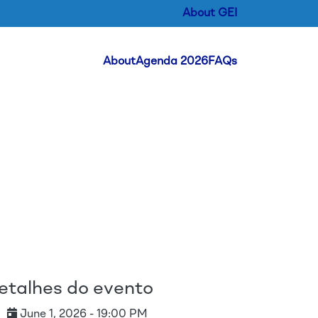
About GEI
Header Menu
About
Agenda 2026
FAQs
ipal
etalhes do evento
June 1, 2026 - 19:00 PM