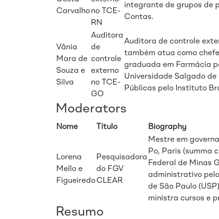
integrante de grupos de 
Carvalho
no TCE-
Contas.
RN
Auditora
Auditora de controle ext
Vânia
de
também atua como chefe d
Mara de
controle
graduada em Farmácia pel
Souza e
externo
Universidade Salgado de 
Silva
no TCE-
Públicas pelo Instituto Br
GO
Moderators
Nome
Título
Biography
Mestre em governan
Po, Paris (summa c
Lorena
Pesquisadora
Federal de Minas G
Mello e
do FGV
administrativo pel
Figueiredo
CLEAR
de São Paulo (USP
ministra cursos e 
Resumo