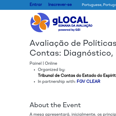
Entrar
Inscrever-se
Portuguese, Portug
Avaliação de Política
Contas: Diagnóstico,
Painel | Online
Organized by:
Tribunal de Contas do Estado do Espíri
In partnership with:
FGV CLEAR
About the Event
A mesa apresentará, inicialmente, os princi