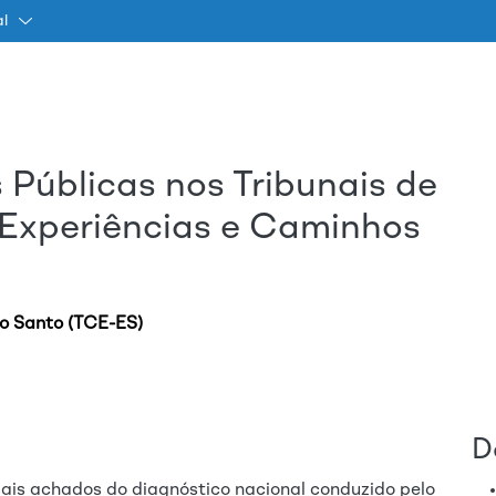
al
s Públicas nos Tribunais de
Passar para o conteúdo princ
 Experiências e Caminhos
to Santo (TCE-ES)
D
pais achados do diagnóstico nacional conduzido pelo