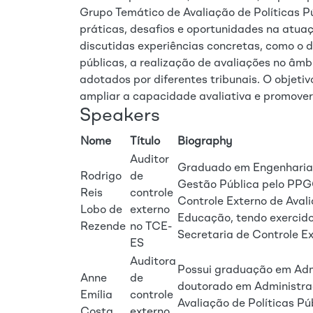
Grupo Temático de Avaliação de Políticas P
práticas, desafios e oportunidades na atuaç
discutidas experiências concretas, como o d
públicas, a realização de avaliações no âmbi
adotados por diferentes tribunais. O objetivo
ampliar a capacidade avaliativa e promover 
Speakers
Nome
Título
Biography
Auditor
Graduado em Engenharia
Rodrigo
de
Gestão Pública pelo PPG
Reis
controle
Controle Externo de Aval
Lobo de
externo
Educação, tendo exercido
Rezende
no TCE-
Secretaria de Controle Ex
ES
Auditora
Possui graduação em Adm
Anne
de
doutorado em Administraç
Emília
controle
Avaliação de Políticas P
Costa
externo