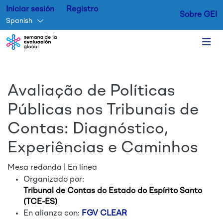
Iniciar sesión
Registro
Sobre GEI
Spanish
Skip to main content
Avaliação de Políticas
Públicas nos Tribunais de
Contas: Diagnóstico,
Experiências e Caminhos
Mesa redonda | En línea
Organizado por:
Tribunal de Contas do Estado do Espírito Santo
(TCE-ES)
En alianza con:
FGV CLEAR