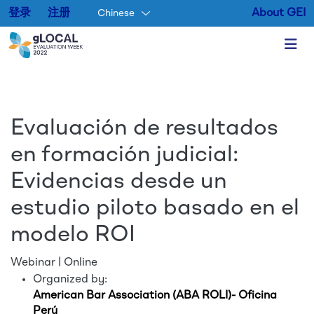
登录
注册
About GEI
Chinese
Skip to main content
Evaluación de resultados
en formación judicial:
Evidencias desde un
estudio piloto basado en el
modelo ROI
Webinar | Online
Organized by:
American Bar Association (ABA ROLI)- Oficina
Perú