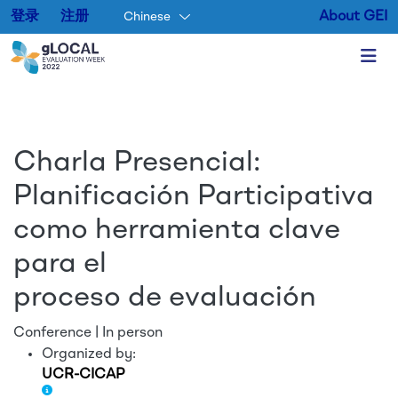
登录
注册
About GEI
Chinese
Skip to main content
Charla Presencial:
Planificación Participativa
como herramienta clave
para el
proceso de evaluación
Conference | In person
Organized by:
UCR-CICAP