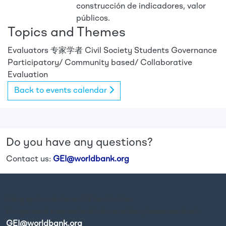
construcción de indicadores, valor
públicos.
Topics and Themes
Evaluators
专家学者
Civil Society
Students
Governance
Participatory/ Community based/ Collaborative
Evaluation
Back to events calendar
Do you have any questions?
Contact us:
GEI@worldbank.org
Stay up-to-date on GEI activities.
For general requests of information please contact
GEI@worldbank.org
.