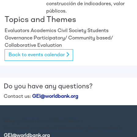
construcción de indicadores, valor
públicos.
Topics and Themes
Evaluators
Academics
Civil Society
Students
Governance
Participatory/ Community based/
Collaborative Evaluation
Back to events calendar
Do you have any questions?
Contact us:
GEI@worldbank.org
Stay up-to-date on GEI activities.
For general requests of information please contact
GEI@worldbank.org
.