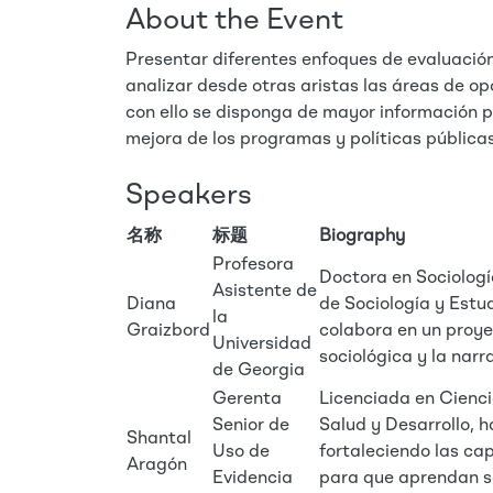
About the Event
Presentar diferentes enfoques de evaluació
analizar desde otras aristas las áreas de op
con ello se disponga de mayor información p
mejora de los programas y políticas públicas
Speakers
名称
标题
Biography
Profesora
Doctora en Sociologí
Asistente de
Diana
de Sociología y Estu
la
Graizbord
colabora en un proye
Universidad
sociológica y la narra
de Georgia
Gerenta
Licenciada en Cienci
Senior de
Salud y Desarrollo, 
Shantal
Uso de
fortaleciendo las ca
Aragón
Evidencia
para que aprendan s