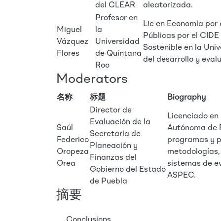
del CLEAR
aleatorizada.
Profesor en
Lic en Economía por 
Miguel
la
Públicas por el CIDE
Vázquez
Universidad
Sostenible en la Uni
Flores
de Quintana
del desarrollo y eval
Roo
Moderators
名称
标题
Biography
Director de
Licenciado en 
Evaluación de la
Saúl
Autónoma de P
Secretaría de
Federico
programas y po
Planeación y
Oropeza
metodologías,
Finanzas del
Orea
sistemas de e
Gobierno del Estado
ASPEC.
de Puebla
摘要
Conclusions