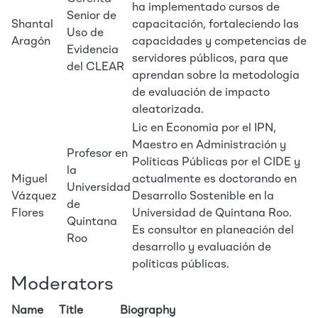
ha implementado cursos de
Senior de
Shantal
capacitación, fortaleciendo las
Uso de
Aragón
capacidades y competencias de
Evidencia
servidores públicos, para que
del CLEAR
aprendan sobre la metodología
de evaluación de impacto
aleatorizada.
Lic en Economía por el IPN,
Maestro en Administración y
Profesor en
Políticas Públicas por el CIDE y
la
Miguel
actualmente es doctorando en
Universidad
Vázquez
Desarrollo Sostenible en la
de
Flores
Universidad de Quintana Roo.
Quintana
Es consultor en planeación del
Roo
desarrollo y evaluación de
políticas públicas.
Moderators
Name
Title
Biography