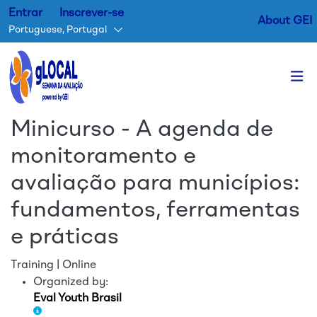
Entrar
Inscrever-se
About GEI
Portuguese, Portugal
Passar para o conteúdo princ
Minicurso - A agenda de
monitoramento e
avaliação para municípios:
fundamentos, ferramentas
e práticas
Training | Online
Organized by:
Eval Youth Brasil