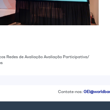
cos
Redes de Avaliação
Avaliação Participativa/
as
Contate-nos:
GEI@worldban