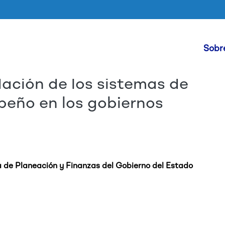
Hea
Sobr
dación de los sistemas de
Pular para o conteúdo princip
peño en los gobiernos
a de Planeación y Finanzas del Gobierno del Estado