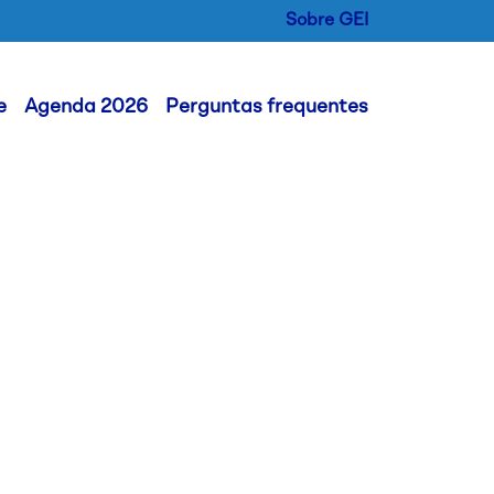
Sobre GEI
der Menu
e
Agenda 2026
Perguntas frequentes
al