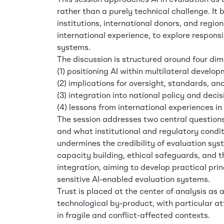
This session approaches AI in evaluation as
rather than a purely technical challenge. I
institutions, international donors, and regi
international experience, to explore responsi
systems.
The discussion is structured around four dim
(1) positioning AI within multilateral devel
(2) implications for oversight, standards, an
(3) integration into national policy and dec
(4) lessons from international experiences in
The session addresses two central questions: 
and what institutional and regulatory condit
undermines the credibility of evaluation s
capacity building, ethical safeguards, and the
integration, aiming to develop practical pri
sensitive AI-enabled evaluation systems.
Trust is placed at the center of analysis as 
technological by-product, with particular at
in fragile and conflict-affected contexts.