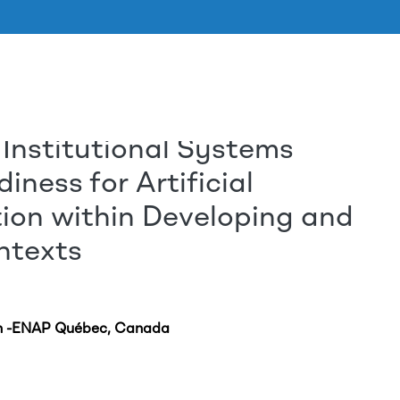
 Institutional Systems
Skip to main content
ness for Artificial
ation within Developing and
ntexts
ion -ENAP Québec, Canada