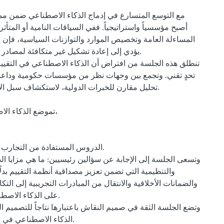
مع التوسع المتسارع في إدماج الذكاء الاصطناعي ضمن ممارس
أصبح مؤسسياً واستراتيجياً. ففي السياقات النامية أو المتأث
المساءلة العامة وتخصيص الموارد والتوازنات السياسية، فإن
يؤدي إلى إعادة تشكيل غير متكافئة لمصادر المعرفة، وتقويض الثقة، وتشويه مسارات إنتاج الأدلة.
تنطلق هذه الجلسة من افتراض أن الذكاء الاصطناعي في التق
تحدٍ تقني. وتجمع بين وجهات نظر من مؤسسات حكومية وداعمين
تحليل مقارن للخبرات الدولية، لاستكشاف سبل الإدماج المسؤول للذكاء الاصطناعي في أنظمة التقييم.
(1) تموضع الذكاء الاصطناعي ضمن أطر تقييم التنمية متعددة الأطراف،
(4) الدروس المستفادة من التجارب الدولية في حوكمة الذكاء الاصطناعي في التقييم.
وتسعى الجلسة إلى الإجابة عن سؤالين رئيسيين: ما هي مزايا 
والتنظيمية التي تضمن تعزيز مصداقية أنظمة التقييم بدل
والضمانات الأخلاقية والانتقال من المبادرات التجريبية إلى ال
على الذكاء الاصطناعي يتسم بالشفافية والمساءلة والحساسية للسياق.
وتضع الجلسة الثقة في صميم النقاش باعتبارها نتاجاً للتصميم 
الذكاء الاصطناعي في إعادة تشكيل المصداقية والشرعية في أنظمة التقييم.