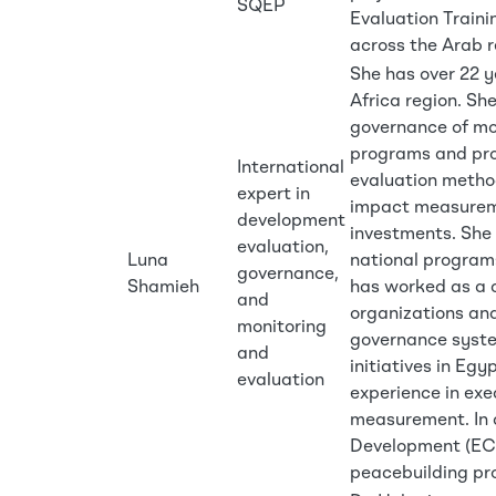
SQEP
Evaluation Traini
across the Arab r
She has over 22 y
Africa region. Sh
governance of mo
programs and pro
International
evaluation method
expert in
impact measureme
development
investments. She 
evaluation,
Luna
national program
governance,
Shamieh
has worked as a c
and
organizations an
monitoring
governance syste
and
initiatives in Eg
evaluation
experience in exe
measurement. In a
Development (ECD)
peacebuilding pro