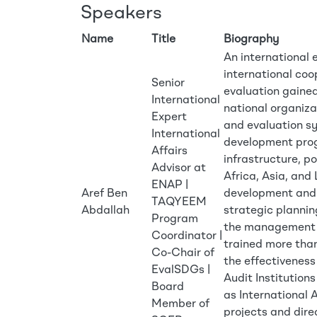
Speakers
Name
Title
Biography
An international
international coo
Senior
evaluation gaine
International
national organiza
Expert
and evaluation sy
International
development progr
Affairs
infrastructure, p
Advisor at
Africa, Asia, and
ENAP |
Aref Ben
development and i
TAQYEEM
Abdallah
strategic planni
Program
the management of
Coordinator |
trained more tha
Co-Chair of
the effectiveness
EvalSDGs |
Audit Institution
Board
as International 
Member of
projects and dire