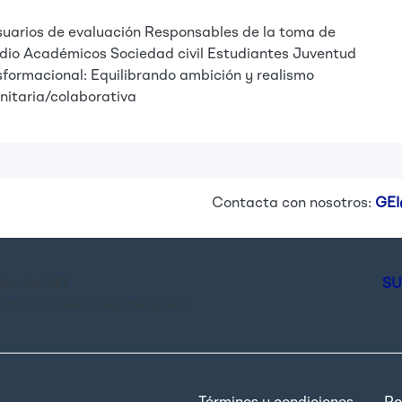
uarios de evaluación
Responsables de la toma de
dio
Académicos
Sociedad civil
Estudiantes
Juventud
formacional: Equilibrando ambición y realismo
nitaria/colaborativa
Contacta con nosotros:
GEI
es de GEI.
SU
últimas novedades de la red.