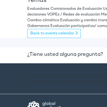
Temas
Evaluadores
Comisionados de Evaluación
Us
decisiones
VOPEs / Redes de evaluación
Me
Cambio climático
Evaluación y cambio trans
Gobernanza
Evaluación participativa/ comu
Back to events calendar
¿Tiene usted alguna pregunta?
Manténgase actualizado sobre las actividad
Suscríbete a nuestra newsletter y sigue las 