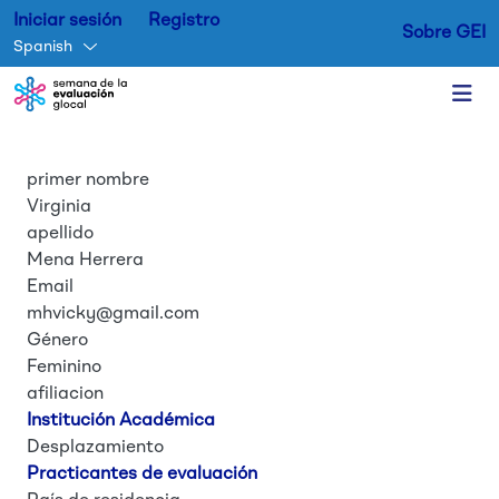
Iniciar sesión
Registro
Sobre GEI
Spanish
primer nombre
Skip to main content
Virginia
apellido
Mena Herrera
Email
mhvicky@gmail.com
Género
Feminino
afiliacion
Institución Académica
Desplazamiento
Practicantes de evaluación