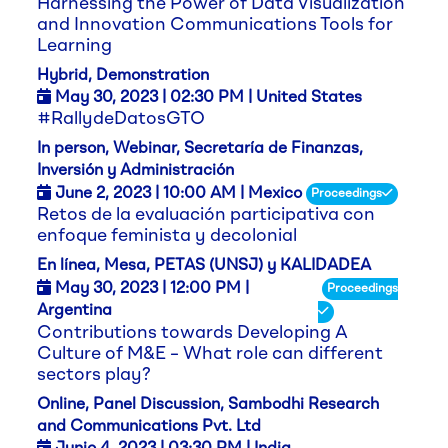
Harnessing the Power of Data Visualization
and Innovation Communications Tools for
Learning
Hybrid, Demonstration
May 30,
2023
| 02:30 PM | United States
#RallydeDatosGTO
In person, Webinar, Secretaría de Finanzas,
Inversión y Administración
June 2,
2023
| 10:00 AM | Mexico
Proceedings
Retos de la evaluación participativa con
enfoque feminista y decolonial
En línea, Mesa, PETAS (UNSJ) y KALIDADEA
May 30,
2023
| 12:00 PM |
Proceedings
Argentina
Contributions towards Developing A
Culture of M&E – What role can different
sectors play?
Online, Panel Discussion, Sambodhi Research
and Communications Pvt. Ltd