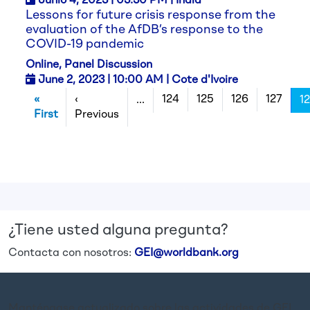
Junio 4,
2023
| 03:30 PM | India
Lessons for future crisis response from the
evaluation of the AfDB’s response to the
COVID-19 pandemic
Online, Panel Discussion
June 2,
2023
| 10:00 AM | Cote d'Ivoire
Pagination
«
‹
124
125
126
127
…
1
First page
Previous page
First
Previous
¿Tiene usted alguna pregunta?
Contacta con nosotros:
GEI@worldbank.org
Manténgase actualizado sobre las actividades de GEI.