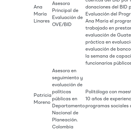
cuentas del BID por
Asesora
Ana
donaciones del BID pa
Principal de
María
Evaluación del Progr
Evaluación de
Linares
Ana María el progra
OVE/BID
trabajado en prestar
evaluación de Guate
práctica en evaluac
evaluación de bancos
la semana de capaci
funcionarios públicos
Asesora en
seguimiento y
evaluación de
políticas
Politóloga con maest
Patricia
públicas en
10 años de experienc
Moreno
Departamento
programas sociales d
Nacional de
Planeación.
Colombia