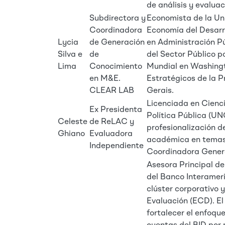
de análisis y evaluac
Subdirectora y
Economista de la Un
Coordinadora
Economía del Desarro
Lycia
de Generación
en Administración Pú
Silva e
de
del Sector Público 
Lima
Conocimiento
Mundial en Washingt
en M&E.
Estratégicos de la P
CLEAR LAB
Gerais.
Licenciada en Cienci
Ex Presidenta
Política Pública (UN
Celeste
de ReLAC y
profesionalización 
Ghiano
Evaluadora
académica en temas 
Independiente
Coordinadora Gener
Asesora Principal de
del Banco Interamer
clúster corporativo
Evaluación (ECD). El
fortalecer el enfoque