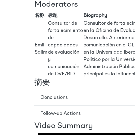
Moderators
名称
标题
Biography
Consultor de
Consultor de fortalec
fortalecimiento
en la Oficina de Evalu
de
Desarrollo. Anteriorm
Emil
capacidades
comunicación en el CL
Salim
de evaluación
en la Universidad Ibe
y
Político por la Univers
comunicación
Administración Pública
de OVE/BID
principal es la influenc
摘要
Conclusions
Follow-up Actions
Video Summary