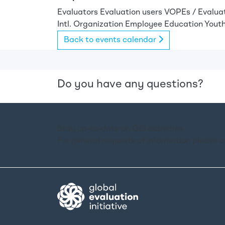
Evaluators
Evaluation users
VOPEs / Evalua
Intl. Organization Employee
Education
Youth
Back to events calendar
Do you have any questions?
Stay up-to-date on GEI activities.
For general requests of information please 