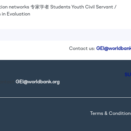
tion networks
专家学者
Students
Youth
Civil Servant /
 in Evaluation
Contact us:
GEI@worldbank
SU
contact
GEI@worldbank.org
.
Terms & Condition