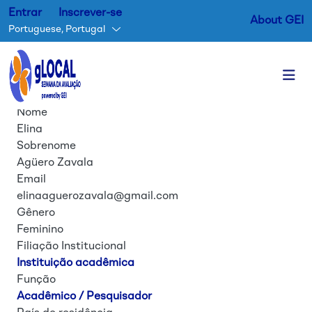
Entrar
Inscrever-se
About GEI
Portuguese, Portugal
Nome
Passar para o conteúdo princ
Elina
Sobrenome
Agüero Zavala
Email
elinaaguerozavala@gmail.com
Gênero
Feminino
Filiação Institucional
Instituição acadêmica
Função
Acadêmico / Pesquisador