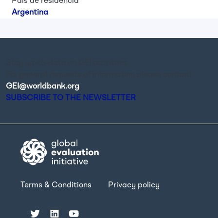
País de residência
Argentina
Stay up-to-date on GEI activities.
For general requests of information please contact
GEI@worldbank.org
.
SUBSCRIBE TO THE NEWSLETTER
Terms & Conditions
Privacy policy