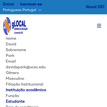
Entrar
Inscrever-se
About GEI
Portuguese, Portugal
Nome
Passar para o conteúdo princ
David
Sobrenome
Park
Email
davidspark@ucsc.edu
Gênero
Masculino
Filiação Institucional
Instituição acadêmica
Função
Estudante