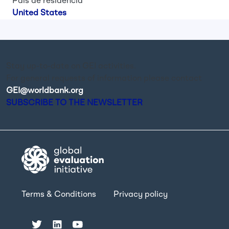
País de residência
United States
Stay up-to-date on GEI activities.
For general requests of information please contact
GEI@worldbank.org
.
SUBSCRIBE TO THE NEWSLETTER
Terms & Conditions
Privacy policy