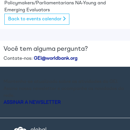
Policymakers/Parliamentarians
NA-Young and
Emerging Evaluators
Back to events calendar
Você tem alguma pergunta?
Contate-nos:
GEI@worldbank.org
Mantenha-se atualizado sobre as atividades do GEI.
Assine nossa newsletter e acompanhe as novidades da
rede.
ASSINAR A NEWSLETTER