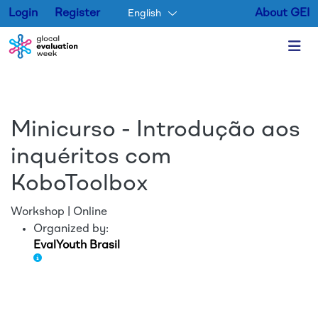
Login
Register
About GEI
English
Skip to main content
Minicurso - Introdução aos
inquéritos com
KoboToolbox
Workshop | Online
Organized by:
EvalYouth Brasil