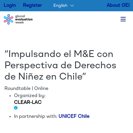
Login
Register
About GEI
English
Skip to main content
“Impulsando el M&E con
Perspectiva de Derechos
de Niñez en Chile”
Roundtable | Online
Organized by:
CLEAR-LAC
In partnership with:
UNICEF Chile