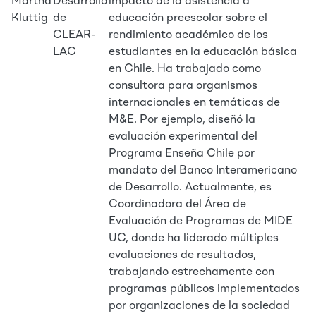
Martha
Desarrollo
impacto de la asistencia a
Kluttig
de
educación preescolar sobre el
CLEAR-
rendimiento académico de los
LAC
estudiantes en la educación básica
en Chile. Ha trabajado como
consultora para organismos
internacionales en temáticas de
M&E. Por ejemplo, diseñó la
evaluación experimental del
Programa Enseña Chile por
mandato del Banco Interamericano
de Desarrollo. Actualmente, es
Coordinadora del Área de
Evaluación de Programas de MIDE
UC, donde ha liderado múltiples
evaluaciones de resultados,
trabajando estrechamente con
programas públicos implementados
por organizaciones de la sociedad