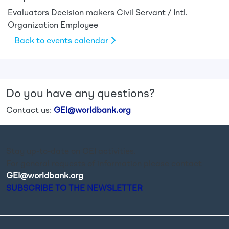
Evaluators
Decision makers
Civil Servant / Intl.
Organization Employee
Back to events calendar
Do you have any questions?
Contact us:
GEI@worldbank.org
Stay up-to-date on GEI activities.
For general requests of information please contact
GEI@worldbank.org
.
SUBSCRIBE TO THE NEWSLETTER