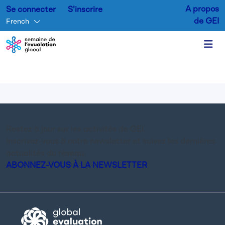
A propos
Se connecter
S'inscrire
de GEI
French
Aller au contenu principal
Restez à jour sur les activités de GEI.
Inscrivez-vous à notre newsletter et suivez les dernières
actualités du réseau.
ABONNEZ-VOUS À LA NEWSLETTER