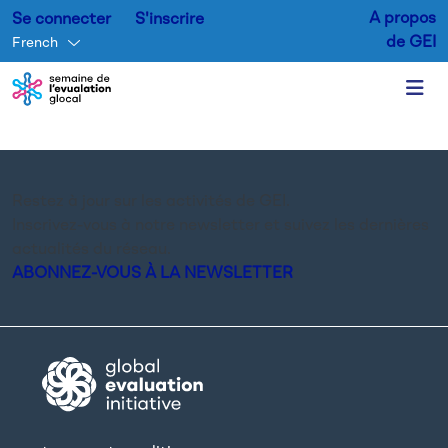
A propos
Se connecter
S'inscrire
de GEI
French
Aller au contenu principal
Restez à jour sur les activités de GEI.
Inscrivez-vous à notre newsletter et suivez les dernières
actualités du réseau.
ABONNEZ-VOUS À LA NEWSLETTER