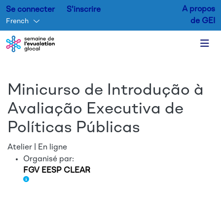
A propos
Se connecter
S'inscrire
de GEI
French
Aller au contenu principal
Minicurso de Introdução à
Avaliação Executiva de
Políticas Públicas
Atelier | En ligne
Organisé par:
FGV EESP CLEAR