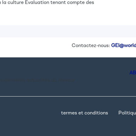
 la culture
Évaluation tenant compte des
Contactez-nous:
GEI@world
AB
es dernières actualités du réseau.
termes et conditions
Politiqu