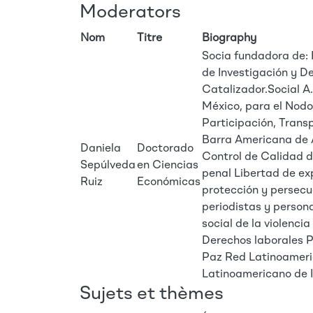
Moderators
Nom
Titre
Biography
Socia fundadora de: 
de Investigación y D
Catalizador.Social A
México, para el Nod
Participación, Trans
Barra Americana de 
Daniela
Doctorado
Control de Calidad d
Sepúlveda
en Ciencias
penal Libertad de ex
Ruiz
Económicas
protección y persecuc
periodistas y perso
social de la violenci
Derechos laborales 
Paz Red Latinoameri
Latinoamericano de I
Sujets et thèmes