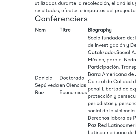
utilizados durante la recolección, el análisi
resultados, efectos e impactos del proyect
Conférenciers
Nom
Titre
Biography
Socia fundadora de: 
de Investigación y D
Catalizador.Social A
México, para el Nod
Participación, Trans
Barra Americana de 
Daniela
Doctorado
Control de Calidad d
Sepúlveda
en Ciencias
penal Libertad de ex
Ruiz
Economicas
protección y persecuc
periodistas y perso
social de la violenci
Derechos laborales 
Paz Red Latinoameri
Latinoamericano de I