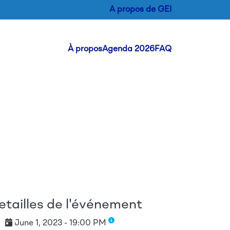
A propos de GEI
Header Menu
À propos
Agenda 2026
FAQ
etailles de l'événement
June 1, 2023 - 19:00 PM