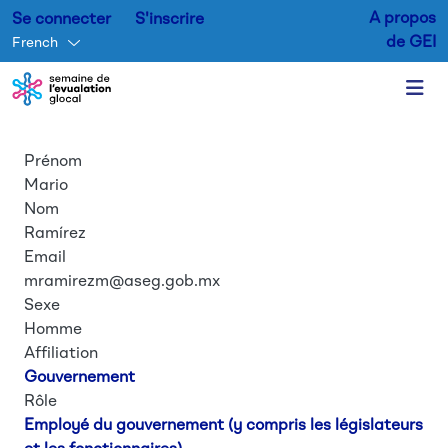
A propos
Se connecter
S'inscrire
de GEI
French
Prénom
Aller au contenu principal
Mario
Nom
Ramírez
Email
mramirezm@aseg.gob.mx
Sexe
Homme
Affiliation
Gouvernement
Rôle
Employé du gouvernement (y compris les législateurs