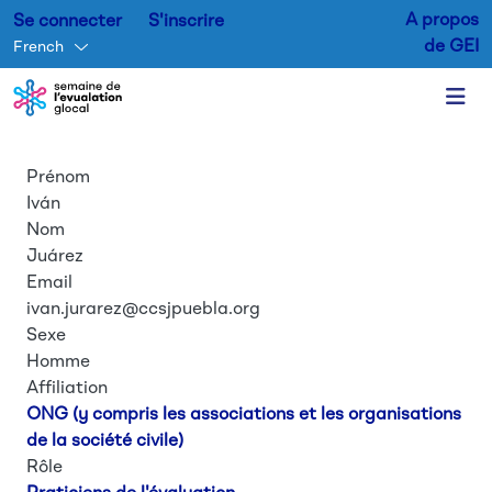
A propos
Se connecter
S'inscrire
de GEI
French
Prénom
Aller au contenu principal
Iván
Nom
Juárez
Email
ivan.jurarez@ccsjpuebla.org
Sexe
Homme
Affiliation
ONG (y compris les associations et les organisations
de la société civile)
Rôle