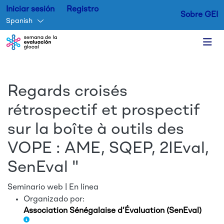
Iniciar sesión
Registro
Sobre GEI
Spanish
Skip to main content
Regards croisés
rétrospectif et prospectif
sur la boîte à outils des
VOPE : AME, SQEP, 2IEval,
SenEval "
Seminario web | En línea
Organizado por:
Association Sénégalaise d’Évaluation (SenEval)