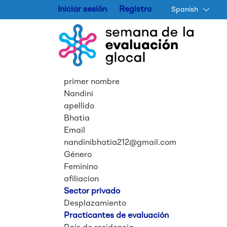
Iniciar sesión
Registro
Spanish
primer nombre
Nandini
apellido
Bhatia
Email
nandinibhatia212@gmail.com
Género
Feminino
afiliacion
Sector privado
Desplazamiento
Practicantes de evaluación