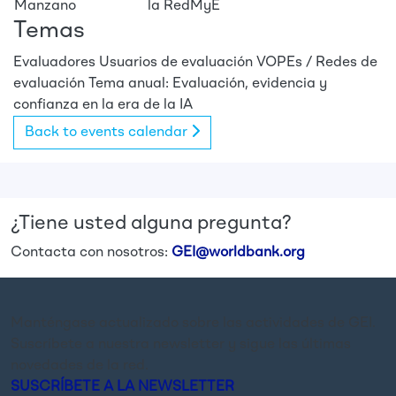
Manzano
la RedMyE
Temas
Evaluadores
Usuarios de evaluación
VOPEs / Redes de
evaluación
Tema anual: Evaluación, evidencia y
confianza en la era de la IA
Back to events calendar
¿Tiene usted alguna pregunta?
Contacta con nosotros:
GEI@worldbank.org
Manténgase actualizado sobre las actividades de GEI.
Suscríbete a nuestra newsletter y sigue las últimas
novedades de la red.
SUSCRÍBETE A LA NEWSLETTER