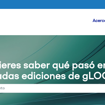
Head
Acerc
Skip to main content
eres saber qué pasó e
das ediciones de gL