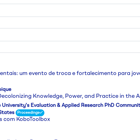
ntais: um evento de troca e fortalecimento para jov
bique
ecolonizing Knowledge, Power, and Practice in the A
 University's Evaluation & Applied Research PhD Communi
States
Proceedings
tos com KoboToolbox