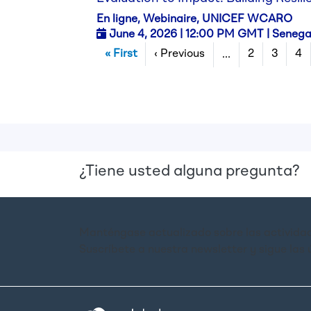
En ligne, Webinaire, UNICEF WCARO
June 4,
2026
| 12:00 PM GMT | Senega
Pagination
First page
Previous page
« First
‹ Previous
2
3
4
…
¿Tiene usted alguna pregunta?
Manténgase actualizado sobre las actividad
Suscríbete a nuestra newsletter y sigue las 