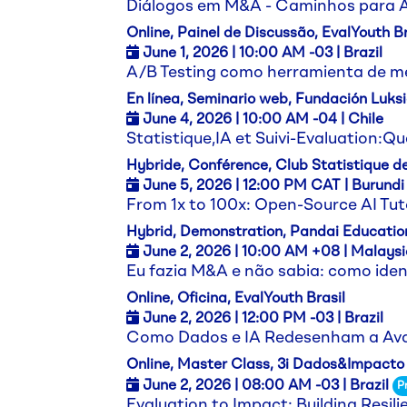
Diálogos em M&A - Caminhos para A
Online, Painel de Discussão, EvalYouth Br
June 1,
2026
| 10:00 AM -03 | Brazil
A/B Testing como herramienta de me
En línea, Seminario web, Fundación Luks
June 4,
2026
| 10:00 AM -04 | Chile
Statistique,IA et Suivi-Evaluation:Qu
Hybride, Conférence, Club Statistique de
June 5,
2026
| 12:00 PM CAT | Burundi
From 1x to 100x: Open-Source AI Tut
Hybrid, Demonstration, Pandai Educatio
June 2,
2026
| 10:00 AM +08 | Malaysi
Eu fazia M&A e não sabia: como ident
Online, Oficina, EvalYouth Brasil
June 2,
2026
| 12:00 PM -03 | Brazil
Como Dados e IA Redesenham a Aval
Online, Master Class, 3i Dados&Impacto
June 2,
2026
| 08:00 AM -03 | Brazil
P
Evaluation to Impact: Building Resili