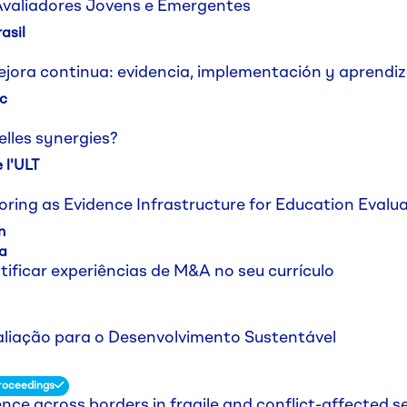
valiadores Jovens e Emergentes
asil
jora continua: evidencia, implementación y aprendiz
ic
elles synergies?
 l'ULT
oring as Evidence Infrastructure for Education Evalu
n
a
ificar experiências de M&A no seu currículo
iação para o Desenvolvimento Sustentável
roceedings
ence across borders in fragile and conflict-affected s