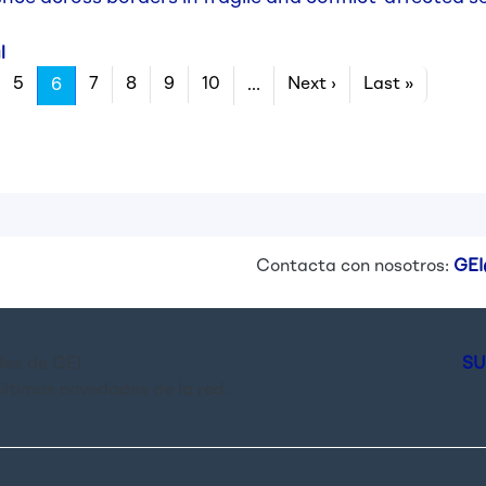
l
Next page
Last pa
5
7
8
9
10
Next ›
Last »
6
…
Contacta con nosotros:
GEI
es de GEI.
SU
últimas novedades de la red.