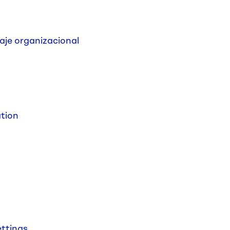
aje organizacional
ation
ettings